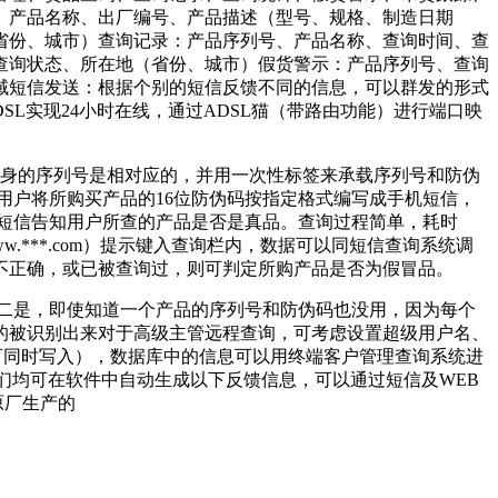
、产品名称、出厂编号、产品描述（型号、规格、制造日期
省份、城市）查询记录：产品序列号、产品名称、查询时间、查
查询状态、所在地（省份、城市）假货警示：产品序列号、查询
域短信发送：根据个别的短信反馈不同的信息，可以群发的形式
2KADSL实现24小时在线，通过ADSL猫（带路由功能）进行端口映
本身的序列号是相对应的，并用一次性标签来承载序列号和防伪
用户将所购买产品的16位防伪码按指定格式编写成手机短信，
用短信告知用户所查的产品是否是真品。查询过程简单，耗时
ww.***.com）提示键入查询栏内，数据可以同短信查询系统调
不正确，或已被查询过，则可判定所购产品是否为假冒品。
二是，即使知道一个产品的序列号和防伪码也没用，因为每个
的被识别出来对于高级主管远程查询，可考虑设置超级用户名、
可同时写入），数据库中的信息可以用终端客户管理查询系统进
们均可在软件中自动生成以下反馈信息，可以通过短信及WEB
厂原厂生产的