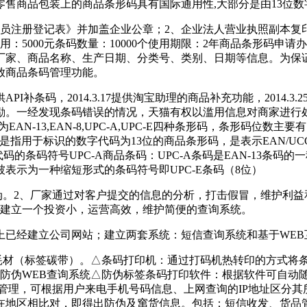
商品包装上的商品条形码具有国际通用性,大部分是由13位数字组
员注册登记表》并加盖企业公章；2、企业法人营业执照副本复
5000元条码数量：10000个使用期限：2年商品条形码申请
厂家、商品名称、生产日期、分类号、类别、日期等信息。为保
放商品条码管理功能。
API补条码，2014.3.17提供淘宝助理的商品补充功能，2014.
励。一经发现条码错误的情况，天猫有权以滥用信息对商家进行
EAN-13,EAN-8,UPC-A,UPC-E四种条形码，条形码位
是指用于标识的数字代码为13位的商品条形码，是表示EAN/UCC
码的条码符号UPC-A商品条码：UPC-A条码是EAN-13条码的
以被表示为一种缩短形式的条码符号即UPC-E条码（8位）
伪。2、厂家通过对客户提交的信息的分析，打击假冒，维护利
，建立一个投资小，运营高效，维护简便的查询系统。
上已经建立公司网站；建立两套系统：短信查询系统和基于WEB
耗材（标签碳带）。△条码打印机：通过打码机热转印的方式将条码印
防伪WEB查询系统△防伪标签条码打印软件：根据软件可自动随
管理，可根据用户来电手机号码信息、上网查询的IP地址区分
在地区相比对，即得出防伪及窜货信息。包括：短信收发、货品