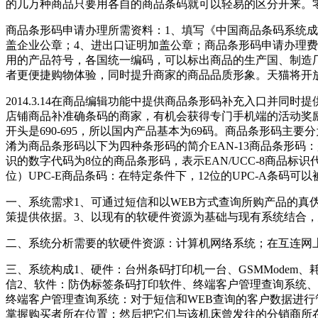
的几万种商品只要用各自的商品条码就可以轻易的区分开来。零售
商品条形码申请办理所需资料：1、填写《中国商品条码系统成
盖企业公章；4、进出口证明加盖公章；商品条形码申请办理费用：
用的产品符号，各国统一编码，可以标出商品的生产国、制造
者更便捷购物体验，同时提升商家的商品品质形象。天猫将开
2014.3.14在商品编辑功能中提供商品条形码补充入口并同时提供
店铺商品补准确条码的商家，有机会获得专门手机端的活动奖
开头是690-695，所以国内产品基本为69码。商品条形码主要分为
淆为商品条形码以下为四种条形码的简介EAN-13商品条形码：
识的数字代码为8位的商品条形码，表示EAN/UCC-8商品标识代
位）UPC-E商品条码：在特定条件下，12位的UPC-A条码可
一、系统需求1、可通过短信和以WEB方式查询所购产品的真
策提供依据。3、以现有的软硬件资源为基础与现有系统结合
二、系统分析需要的软硬件资源：计算机网络系统；在互连网
三、系统构成1、硬件：台州条码打印机一台、GSMModem、
信2、软件：防伪标签条码打印软件、终端客户管理查询系统、
终端客户管理查询系统：对于短信和WEB查询的客户数据进行
掌握购买者所在位置；然后把它们与该机床曾发往的分销商所