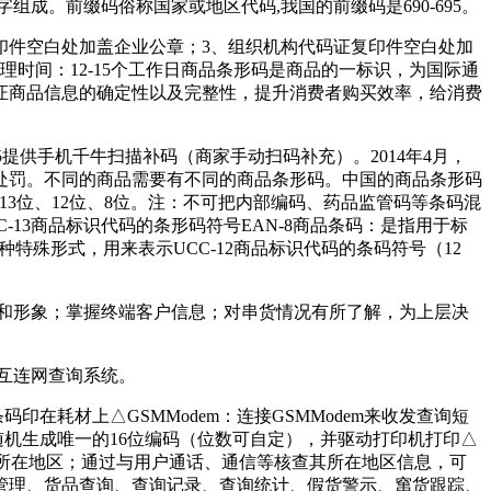
成。前缀码俗称国家或地区代码,我国的前缀码是690-695。
印件空白处加盖企业公章；3、组织机构代码证复印件空白处加
办理时间：12-15个工作日商品条形码是商品的一标识，为国际通
证商品信息的确定性以及完整性，提升消费者购买效率，给消费
3.25提供手机千牛扫描补码（商家手动扫码补充）。2014年4月，
处罚。不同的商品需要有不同的商品条形码。中国的商品条形码
数主要有13位、12位、8位。注：不可把内部编码、药品监管码等条码混
-13商品标识代码的条形码符号EAN-8商品条码：是指用于标
一种特殊形式，用来表示UCC-12商品标识代码的条码符号（12
益和形象；掌握终端客户信息；对串货情况有所了解，为上层决
互连网查询系统。
在耗材上△GSMModem：连接GSMModem来收发查询短
机生成唯一的16位编码（位数可自定），并驱动打印机打印△
其所在地区；通过与用户通话、通信等核查其所在地区信息，可
管理、货品查询、查询记录、查询统计、假货警示、窜货跟踪、