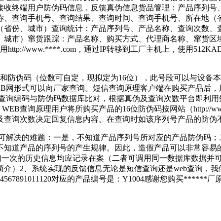
接收终端用户防伪码信息，反馈真伪信息货品管理：产品序列号
称、查询手机号、查询结果、查询时间、查询手机号、所在地（
（省份、城市）查询统计：产品序列号、产品名称、查询次数、
、城市）窜货跟踪：产品名称、购买方式、代理商名称、窜货区
p://www.****.com，通过IP转移到工厂主机上，使用51
和防伪码（位数可自定，现拟定为16位），此号段可以与设备
B网形式可以向厂家查询。短信查询原理客户端在购买产品后，
，将查询编码与防伪码数据库比对，根据真伪及查询次数平台即利
B查询原理用户将所购买产品的16位防伪码按网站（http://w
及查询次数决定回复信息内容。在查询时如该序列号产品的防伪
不可解决的难题：一是，不知道产品序列号所对应的产品防伪码；
不知道产品的序列号的产生规律。因此，造假产品可以非常容易
查询一次的历史信息均应记录在案（二者可调用同一数据库数据并
介）2、系统实现的反馈信息无论是短信查询还是web查询，我
891011120对应的产品编号是：Y1004感谢您购买******