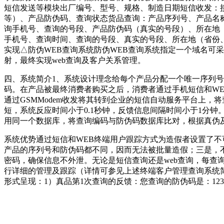
短信发送等模块出厂编号、型号、规格、制造日期短信收发：
等）、产品防伪码、查询状态货品查询：产品序列号、产品名
询手机号、查询的号段、产品防伪码（真实的号段）、所在地
手机号、查询时间、查询的号段、真实的号段、所在地（省份
实现△防伪WEB查询系统防伪WEB查询系统指定一个域名可采用htt
射，最终实现web查询及客户关系管理。
四、系统简介1、系统设计理念给每个产品分配一个唯一序列号
码。在产品被最终消费者购买之后，消费者通过手机短信和WE
通过GSMModem收发将其转到企业的短信自动服务平台上
短，系统反应时间小于0.1秒钟，反馈信息间隔时间小于1分钟。WE
用同一个数据库，将查询编码与防伪码数据库比对，根据真伪
系统优势通过短信和WEB终端用户跟踪方式为造假者设置了
产品的序列号和防伪码都不同，因而无法被批量造假；三是，
密码，确保信息不外泄。无论是短信查询还是web查询，每
行详细的管理及跟踪（详情可参见上述终端客户管理查询系统简
形式呈现：1）真品第1次查询的反馈：您查询的防伪码是：1234567